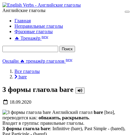
Английские глаголы
Главная
Неправильные глаголы
Фразовые глаголы
new
🔥
Тренажёр
Поиск
new
Онлайн 🔥 тренажёр глаголов
Все глаголы
bare
3 формы глагола bare
18.09.2020
Английский глагол
bare
[beə],
переводится как:
обнажить, раскрывать
.
Входит в группы: правильные глаголы.
3 формы глагола bare
: Infinitive (bare), Past Simple - (bared),
Past Participle - (bared).