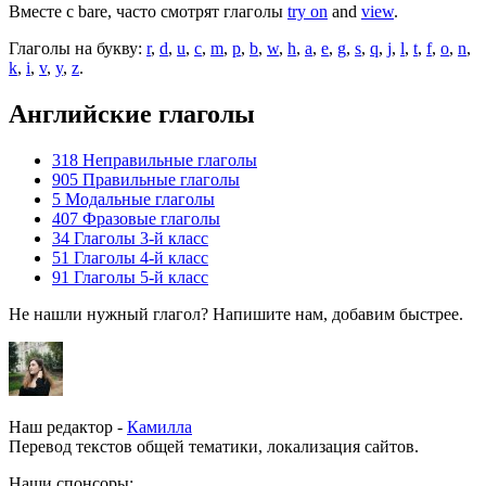
Вместе с bare, часто смотрят глаголы
try on
and
view
.
Глаголы на букву:
r
,
d
,
u
,
c
,
m
,
p
,
b
,
w
,
h
,
a
,
e
,
g
,
s
,
q
,
j
,
l
,
t
,
f
,
o
,
n
,
k
,
i
,
v
,
y
,
z
.
Английские глаголы
318
Неправильные глаголы
905
Правильные глаголы
5
Модальные глаголы
407
Фразовые глаголы
34
Глаголы 3-й класс
51
Глаголы 4-й класс
91
Глаголы 5-й класс
Не нашли нужный глагол? Напишите нам, добавим быстрее.
Наш редактор -
Камилла
Перевод текстов общей тематики, локализация сайтов.
Наши спонсоры: