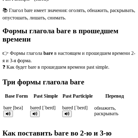
📚 Глагол bare имеет значения: оголять, обнажить, раскрывать,
опустошать, лишать, снимать.
Формы глагола bare в прошедшем
времени
👉 Формы глагола
bare
в настоящем и прошедшем времени 2-
я и 3-я форма.
❓ Как будет bare в прошедшем времени past simple.
Три формы глагола bare
Base Form
Past Simple
Past Participle
Перевод
bare [beə]
bared [ˈberd]
bared [ˈberd]
обнажить,
раскрывать
Как поставить bare во 2-ю и 3-ю