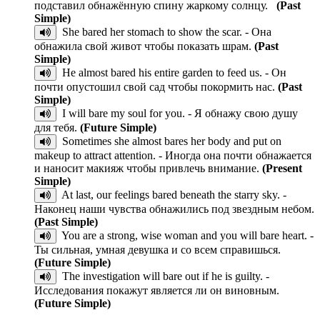
подставил обнажённую спину жаркому солнцу.
(Past
Simple)
She bared her stomach to show the scar. - Она
обнажила свой живот чтобы показать шрам.
(Past
Simple)
He almost bared his entire garden to feed us. - Он
почти опустошил свой сад чтобы покормить нас.
(Past
Simple)
I will bare my soul for you. - Я обнажу свою душу
для тебя.
(Future Simple)
Sometimes she almost bares her body and put on
makeup to attract attention. - Иногда она почти обнажается
и наносит макияж чтобы привлечь внимание.
(Present
Simple)
At last, our feelings bared beneath the starry sky. -
Наконец наши чувства обнажились под звездным небом.
(Past Simple)
You are a strong, wise woman and you will bare heart. -
Ты сильная, умная девушка и со всем справишься.
(Future Simple)
The investigation will bare out if he is guilty. -
Исследования покажут является ли он виновным.
(Future Simple)