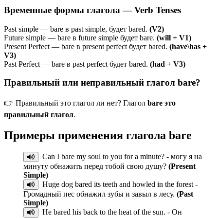
Временные формы глагола — Verb Tenses
Past simple — bare в past simple, будет bared.
(V2)
Future simple — bare в future simple будет bare.
(will + V1)
Present Perfect — bare в present perfect будет bared.
(have\has +
V3)
Past Perfect — bare в past perfect будет bared.
(had + V3)
Правильный или неправильный глагол bare?
👉 Правильный это глагол ли нет? Глагол
bare это
правильный глагол
.
Примеры применения глагола
bare
Can I bare my soul to you for a minute? - могу я на
минуту обнажить перед тобой свою душу?
(Present
Simple)
Huge dog bared its teeth and howled in the forest -
Громадный пес обнажил зубы и завыл в лесу.
(Past
Simple)
He bared his back to the heat of the sun. - Он