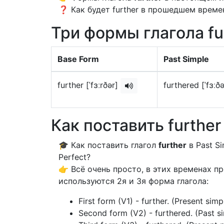
❓ Как будет further в прошедшем времен
Три формы глагола fu
Base Form
Past Simple
further [ˈfɜːrðər]
furthered [ˈfɜːð
Как поставить furthe
🎓 Как поставить глагол
further
в Past Si
Perfect?
👉 Всё очень просто, в этих временах 
используются 2я и 3я форма глагола:
First form (V1) - further. (Present simp
Second form (V2) - furthered. (Past s