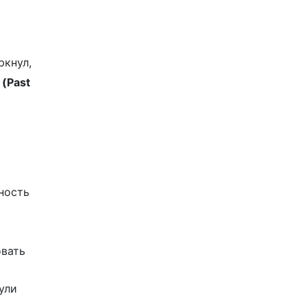
ркнул,
.
(Past
нность
овать
нули