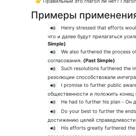
👉 Правильный это глагол ли нет? Глаго
Примеры применения
Henry stressed that efforts woul
что и далее будут прилагаться уси
Simple)
We also furthered the process 
согласования.
(Past Simple)
Such resolutions furthered the i
резолюции способствовали интегр
I promise to further public aw
общественности и положить конец 
He had to further his plan - О
Do your best to further the end
достижению целей справедливост
His efforts greatly furthered th