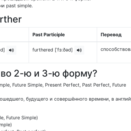
и past simple.
rther
Past Participle
Перевод
способствов
əd]
furthered [ˈfɜːðəd]
r во 2-ю и 3-ю форму?
mple, Future Simple, Present Perfect, Past Perfect, Future
прошедшего, будущего и совершённого времени, в англи
le, Future Simple)
imple)