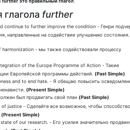
л
further это правильный глагол
.
 глагола
further
d continue to further improve the condition - Генри подче
лия, направленные на содействие улучшению состояния
of harmonization - мы также содействовали процессу
ntegration of the Europe Programme of Action - Такие
ации Европейской программы действий.
(Past Simple)
areness and to end hate. - Я обещаю повысить осведомле
ненависти.
(Present Simple)
н должен был продвигать свой план
(Past Simple)
s of justice - Сделайте все возможное, чтобы способств
и
(Present Simple)
e state of our research. - Его усилия значительно продви