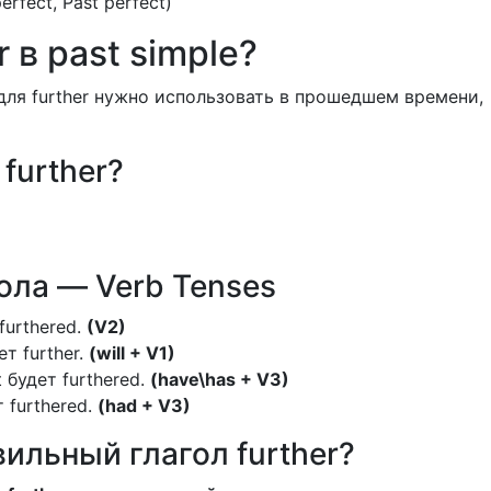
perfect, Past perfect)
 в past simple?
для further нужно использовать в прошедшем времени,
 further?
ла — Verb Tenses
 furthered.
(V2)
ет further.
(will + V1)
t будет furthered.
(have\has + V3)
т furthered.
(had + V3)
ильный глагол further?