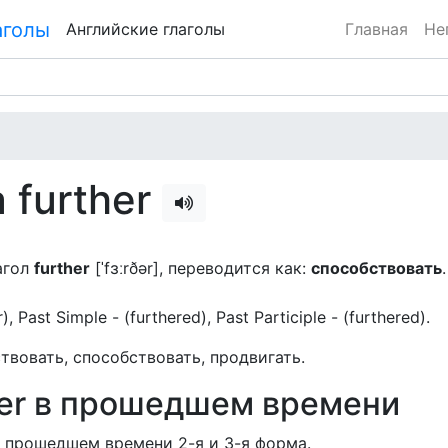
Английские глаголы
Главная
Не
 further
агол
further
[ˈfɜːrðər], переводится как:
способствовать
.
er), Past Simple - (furthered), Past Participle - (furthered).
ствовать, способствовать, продвигать.
her в прошедшем времени
 прошедшем времени 2-я и 3-я форма.