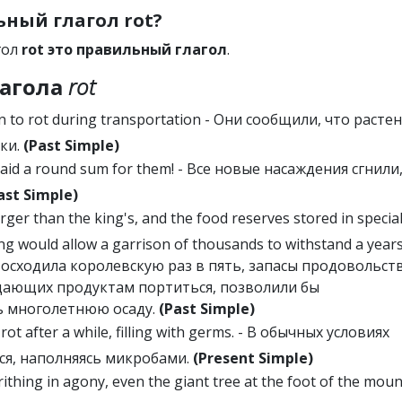
ный глагол rot?
гол
rot это правильный глагол
.
агола
rot
n to rot during transportation - Они сообщили, что расте
ки.
(Past Simple)
paid a round sum for them! - Все новые насаждения сгнили,
ast Simple)
rger than the king's, and the food reserves stored in specia
g would allow a garrison of thousands to withstand a year
восходила королевскую раз в пять, запасы продовольств
 дающих продуктам портиться, позволили бы
ь многолетнюю осаду.
(Past Simple)
ot after a while, filling with germs. - В обычных условиях
ся, наполняясь микробами.
(Present Simple)
ithing in agony, even the giant tree at the foot of the moun