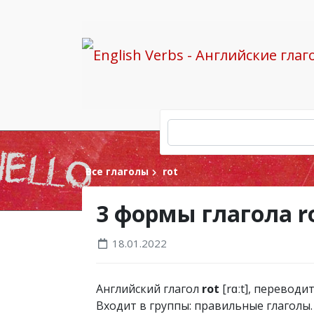
Все глаголы
rot
3 формы глагола r
18.01.2022
Английский глагол
rot
[rɑːt], переводит
Входит в группы: правильные глаголы.