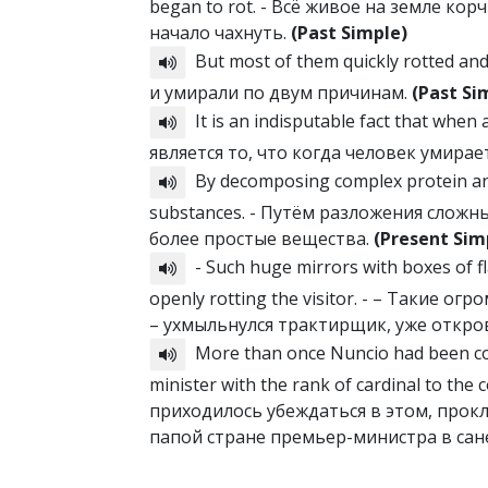
began to rot. - Всё живое на земле ко
начало чахнуть.
(Past Simple)
But most of them quickly rotted an
и умирали по двум причинам.
(Past Si
It is an indisputable fact that when
является то, что когда человек умирае
By decomposing complex protein and
substances. - Путём разложения сложн
более простые вещества.
(Present Sim
- Such huge mirrors with boxes of fl
openly rotting the visitor. - – Такие
– ухмыльнулся трактирщик, уже откро
More than once Nuncio had been convi
minister with the rank of cardinal to the
приходилось убеждаться в этом, прокл
папой стране премьер-министра в сан