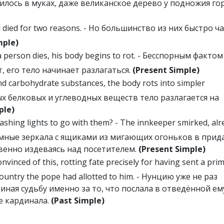
рчилось в муках, даже великанское дерево у подножия го
d died for two reasons. - Но большинство из них быстро ч
mple)
 a person dies, his body begins to rot. - Бесспорным фактом
т, его тело начинает разлагаться.
(Present Simple)
 carbohydrate substances, the body rots into simpler
ых белковых и углеводных веществ тело разлагается на
ple)
ashing lights to go with them? - The innkeeper smirked, alr
 огромные зеркала с ящиками из мигающих огоньков в прид
венно издеваясь над посетителем.
(Present Simple)
nced of this, rotting fate precisely for having sent a pri
 country the pope had allotted to him. - Нунцию уже не раз
иная судьбу именно за то, что послала в отведённой ем
е кардинала.
(Past Simple)