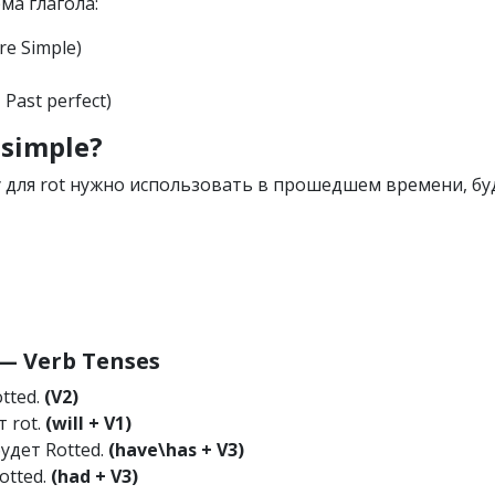
ма глагола:
ure Simple)
 Past perfect)
 simple?
 для rot нужно использовать в прошедшем времени, бу
 Verb Tenses
otted.
(V2)
т rot.
(will + V1)
будет Rotted.
(have\has + V3)
Rotted.
(had + V3)