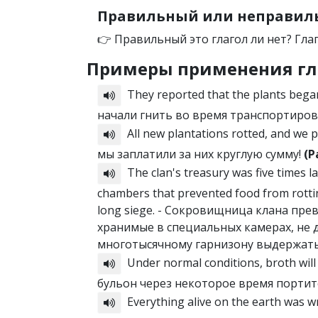
Правильный или неправиль
👉 Правильный это глагол ли нет? Гла
Примеры применения гл
They reported that the plants bega
начали гнить во время транспортиров
All new plantations rotted, and we 
мы заплатили за них круглую сумму!
(P
The clan's treasury was five times la
chambers that prevented food from rottin
long siege. - Сокровищница клана пре
хранимые в специальных камерах, не
многотысячному гарнизону выдержат
Under normal conditions, broth will r
бульон через некоторое время портит
Everything alive on the earth was wr