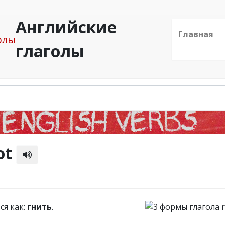
Английские
Главная
глаголы
ot
ся как:
гнить
.