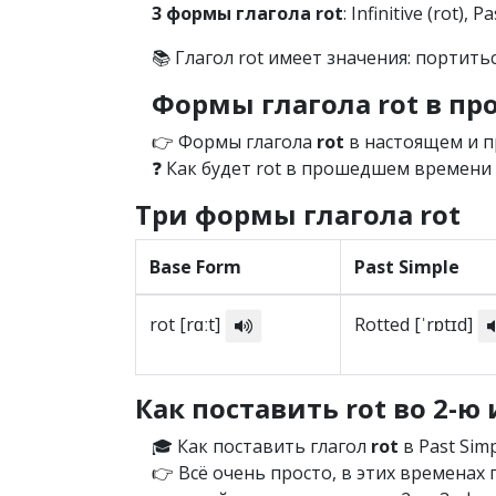
3 формы глагола rot
: Infinitive (rot), 
📚 Глагол rot имеет значения: портитьс
Формы глагола rot в п
👉 Формы глагола
rot
в настоящем и п
❓ Как будет rot в прошедшем времени p
Три формы глагола rot
Base Form
Past Simple
rot [rɑːt]
Rotted [ˈrɒtɪd]
Как поставить rot во 2-ю
🎓 Как поставить глагол
rot
в Past Simp
👉 Всё очень просто, в этих времена