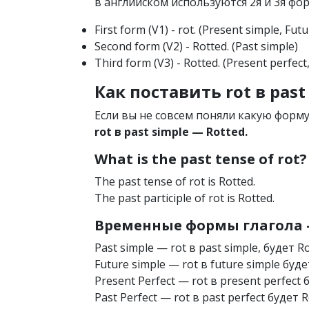
в английском используются 2я и 3я фор
First form (V1) - rot. (Present simple, Fut
Second form (V2) - Rotted. (Past simple)
Third form (V3) - Rotted. (Present perfect,
Как поставить rot в past
Если вы не совсем поняли какую форму
rot в past simple — Rotted.
What is the past tense of rot?
The past tense of rot is Rotted.
The past participle of rot is Rotted.
Временные формы глагола —
Past simple — rot в past simple, будет R
Future simple — rot в future simple буде
Present Perfect — rot в present perfect 
Past Perfect — rot в past perfect будет 