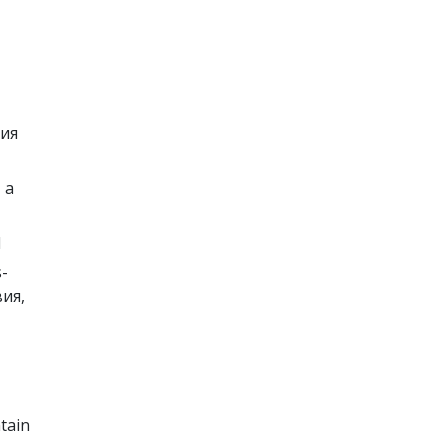
ния
 а
l
s-
ия,
tain