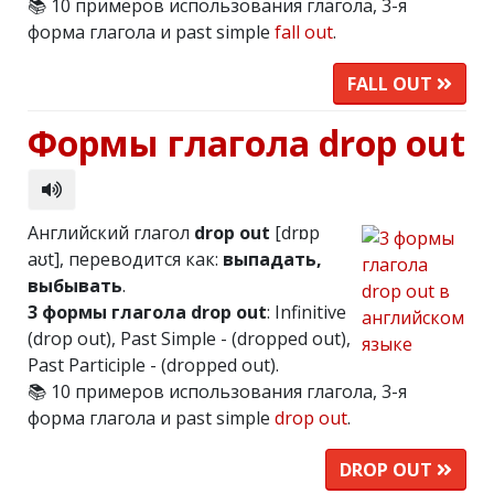
📚 10 примеров использования глагола, 3-я
форма глагола и past simple
fall out
.
FALL OUT
Формы глагола drop out
Английский глагол
drop out
[drɒp
aʊt], переводится как:
выпадать,
выбывать
.
3 формы глагола drop out
: Infinitive
(drop out), Past Simple - (dropped out),
Past Participle - (dropped out).
📚 10 примеров использования глагола, 3-я
форма глагола и past simple
drop out
.
DROP OUT