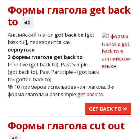
Формы глагола get back
to
Английский глагол
get back to
[get
bæk tuː], переводится как:
вернуться
.
3 формы глагола get back to
:
Infinitive (get back to), Past Simple -
(got back to), Past Participle - (got back
to/ gotten back to).
📚 10 примеров использования глагола, 3-я
форма глагола и past simple
get back to
.
GET BACK TO
Формы глагола cut out