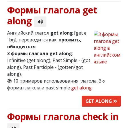
Формы глагола get
along
Английский глагол
get along
[get ə
ˈlɔŋ], переводится как:
прожить,
обходиться
.
3 формы глагола get along
:
Infinitive (get along), Past Simple - (got
along), Past Participle - (gotten/got
along).
📚 10 примеров использования глагола, 3-я
форма глагола и past simple
get along
.
GET ALONG
Формы глагола check in