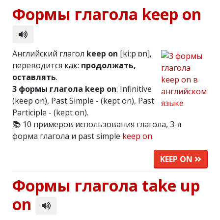
Формы глагола keep on
Английский глагол
keep on
[kiːp ɒn],
переводится как:
продолжать,
оставлять
.
3 формы глагола keep on
: Infinitive
(keep on), Past Simple - (kept on), Past
Participle - (kept on).
📚 10 примеров использования глагола, 3-я
форма глагола и past simple
keep on
.
KEEP ON
Формы глагола take up
on