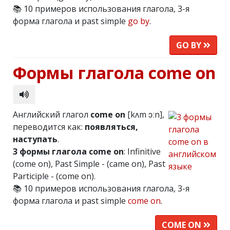
📚 10 примеров использования глагола, 3-я
форма глагола и past simple
go by
.
GO BY
Формы глагола come on
Английский глагол
come on
[kʌm ɔːn],
переводится как:
появляться,
наступать
.
3 формы глагола come on
: Infinitive
(come on), Past Simple - (came on), Past
Participle - (come on).
📚 10 примеров использования глагола, 3-я
форма глагола и past simple
come on
.
COME ON