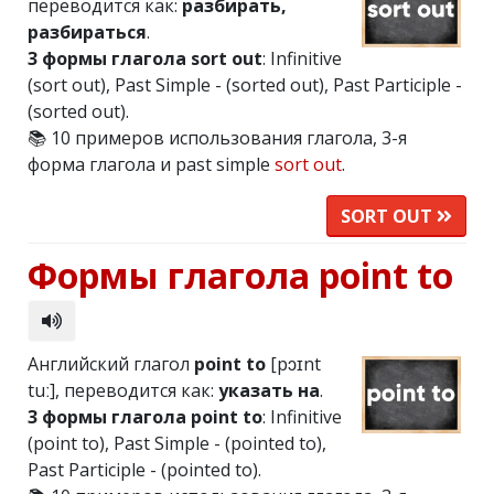
переводится как:
разбирать,
разбираться
.
3 формы глагола sort out
: Infinitive
(sort out), Past Simple - (sorted out), Past Participle -
(sorted out).
📚 10 примеров использования глагола, 3-я
форма глагола и past simple
sort out
.
SORT OUT
Формы глагола point to
Английский глагол
point to
[pɔɪnt
tuː], переводится как:
указать на
.
3 формы глагола point to
: Infinitive
(point to), Past Simple - (pointed to),
Past Participle - (pointed to).