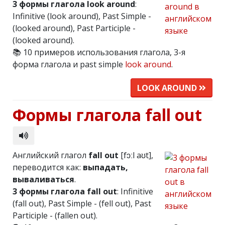
3 формы глагола look around
:
Infinitive (look around), Past Simple -
(looked around), Past Participle -
(looked around).
📚 10 примеров использования глагола, 3-я
форма глагола и past simple
look around
.
LOOK AROUND
Формы глагола fall out
Английский глагол
fall out
[fɔːl aʊt],
переводится как:
выпадать,
вываливаться
.
3 формы глагола fall out
: Infinitive
(fall out), Past Simple - (fell out), Past
Participle - (fallen out).