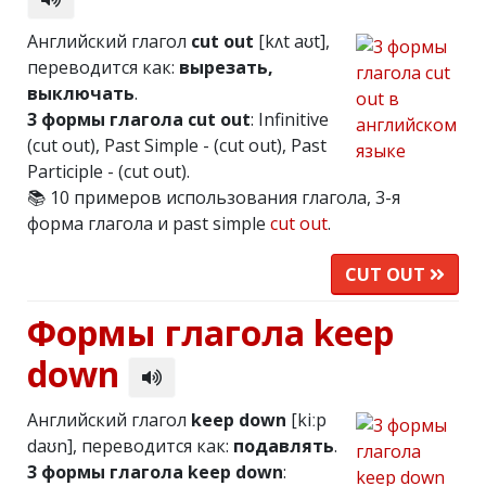
Английский глагол
cut out
[kʌt aʊt],
переводится как:
вырезать,
выключать
.
3 формы глагола cut out
: Infinitive
(cut out), Past Simple - (cut out), Past
Participle - (cut out).
📚 10 примеров использования глагола, 3-я
форма глагола и past simple
cut out
.
CUT OUT
Формы глагола keep
down
Английский глагол
keep down
[kiːp
daʊn], переводится как:
подавлять
.
3 формы глагола keep down
: