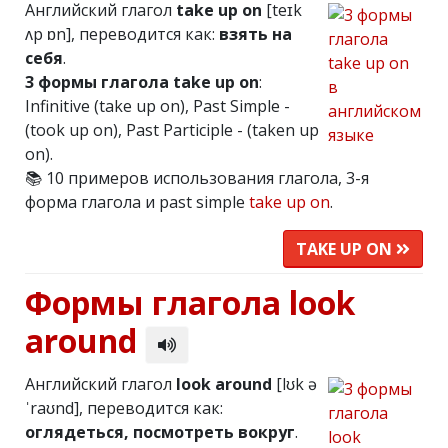
Английский глагол
take up on
[teɪk
ʌp ɒn], переводится как:
взять на
себя
.
3 формы глагола take up on
:
Infinitive (take up on), Past Simple -
(took up on), Past Participle - (taken up
on).
📚 10 примеров использования глагола, 3-я
форма глагола и past simple
take up on
.
TAKE UP ON
Формы глагола look
around
Английский глагол
look around
[lʊk ə
ˈraʊnd], переводится как:
оглядеться, посмотреть вокруг
.