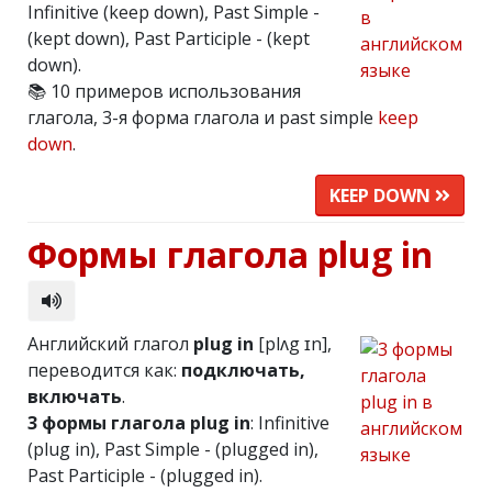
Infinitive (keep down), Past Simple -
(kept down), Past Participle - (kept
down).
📚 10 примеров использования
глагола, 3-я форма глагола и past simple
keep
down
.
KEEP DOWN
Формы глагола plug in
Английский глагол
plug in
[plʌg ɪn],
переводится как:
подключать,
включать
.
3 формы глагола plug in
: Infinitive
(plug in), Past Simple - (plugged in),
Past Participle - (plugged in).