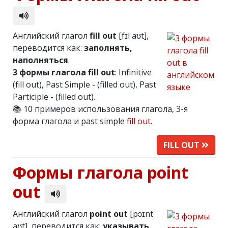
Английский глагол
fill out
[fɪl aʊt],
переводится как:
заполнять,
наполняться
.
3 формы глагола fill out
: Infinitive
(fill out), Past Simple - (filled out), Past
Participle - (filled out).
📚 10 примеров использования глагола, 3-я
форма глагола и past simple
fill out
.
FILL OUT
Формы глагола point
out
Английский глагол
point out
[pɔɪnt
aʊt], переводится как:
указывать,