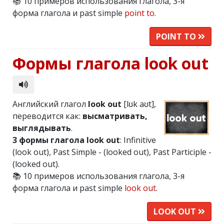
📚 10 примеров использования глагола, 3-я
форма глагола и past simple
point to
.
POINT TO
Формы глагола look out
Английский глагол
look out
[lʊk aʊt],
переводится как:
высматривать,
выглядывать
.
3 формы глагола look out
: Infinitive
(look out), Past Simple - (looked out), Past Participle -
(looked out).
📚 10 примеров использования глагола, 3-я
форма глагола и past simple
look out
.
LOOK OUT