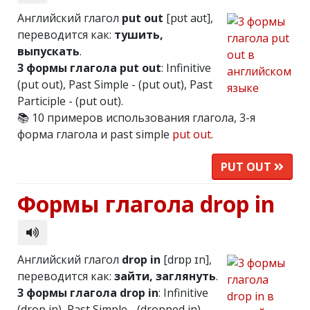
Английский глагол
put out
[pʊt aʊt],
переводится как:
тушить,
выпускать
.
3 формы глагола put out
: Infinitive
(put out), Past Simple - (put out), Past
Participle - (put out).
📚 10 примеров использования глагола, 3-я
форма глагола и past simple
put out
.
PUT OUT
Формы глагола drop in
Английский глагол
drop in
[drɒp ɪn],
переводится как:
зайти, заглянуть
.
3 формы глагола drop in
: Infinitive
(drop in), Past Simple - (dropped in),