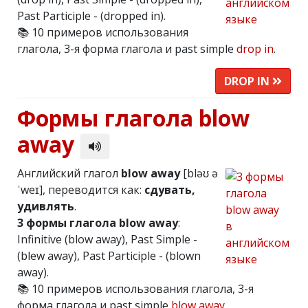
Past Participle - (dropped in).
📚 10 примеров использования
глагола, 3-я форма глагола и past simple
drop in
.
DROP IN
Формы глагола blow
away
Английский глагол
blow away
[bləʊ ə
ˈweɪ], переводится как:
сдувать,
удивлять
.
3 формы глагола blow away
:
Infinitive (blow away), Past Simple -
(blew away), Past Participle - (blown
away).
📚 10 примеров использования глагола, 3-я
форма глагола и past simple
blow away
.