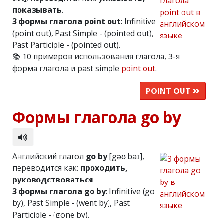
показывать
.
3 формы глагола point out
: Infinitive
(point out), Past Simple - (pointed out),
Past Participle - (pointed out).
📚 10 примеров использования глагола, 3-я
форма глагола и past simple
point out
.
POINT OUT
Формы глагола go by
Английский глагол
go by
[gəʊ baɪ],
переводится как:
проходить,
руководствоваться
.
3 формы глагола go by
: Infinitive (go
by), Past Simple - (went by), Past
Participle - (gone by).