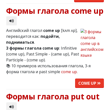
Формы глагола come up
Английский глагол
come up
[kʌm ʌp],
переводится как:
подойти,
подниматься
.
3 формы глагола come up
: Infinitive
(come up), Past Simple - (came up), Past
Participle - (come up).
📚 10 примеров использования глагола, 3-я
форма глагола и past simple
come up
.
COME UP
Формы глагола put out