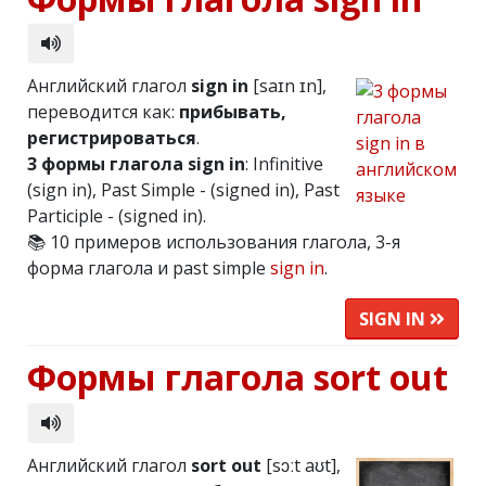
Английский глагол
sign in
[saɪn ɪn],
переводится как:
прибывать,
регистрироваться
.
3 формы глагола sign in
: Infinitive
(sign in), Past Simple - (signed in), Past
Participle - (signed in).
📚 10 примеров использования глагола, 3-я
форма глагола и past simple
sign in
.
SIGN IN
Формы глагола sort out
Английский глагол
sort out
[sɔːt aʊt],