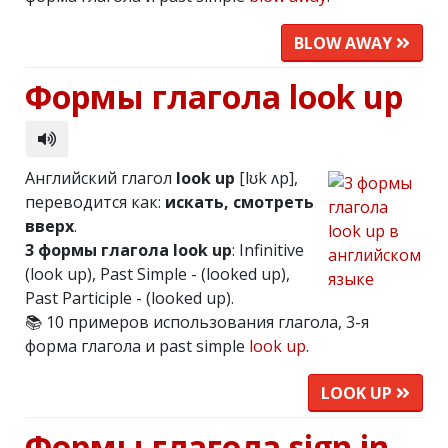
BLOW AWAY
Формы глагола look up
Английский глагол
look up
[lʊk ʌp],
переводится как:
искать, смотреть
вверх
.
3 формы глагола look up
: Infinitive
(look up), Past Simple - (looked up),
Past Participle - (looked up).
📚 10 примеров использования глагола, 3-я
форма глагола и past simple
look up
.
LOOK UP
Формы глагола sign in