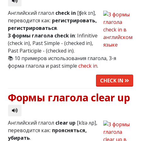
Английский глагол
check in
[ʧek ɪn],
переводится как:
регистрировать,
регистрироваться
.
3 формы глагола check in
: Infinitive
(check in), Past Simple - (checked in),
Past Participle - (checked in).
📚 10 примеров использования глагола, 3-я
форма глагола и past simple
check in
.
CHECK IN
Формы глагола clear up
Английский глагол
clear up
[klɪə ʌp],
переводится как:
проясняться,
убирать
.