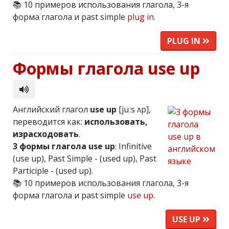
📚 10 примеров использования глагола, 3-я
форма глагола и past simple
plug in
.
PLUG IN
Формы глагола use up
Английский глагол
use up
[juːs ʌp],
переводится как:
использовать,
израсходовать
.
3 формы глагола use up
: Infinitive
(use up), Past Simple - (used up), Past
Participle - (used up).
📚 10 примеров использования глагола, 3-я
форма глагола и past simple
use up
.
USE UP