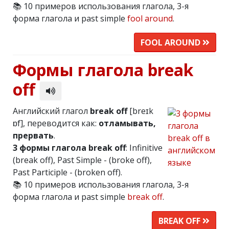
📚 10 примеров использования глагола, 3-я
форма глагола и past simple
fool around
.
FOOL AROUND
Формы глагола break
off
Английский глагол
break off
[breɪk
ɒf], переводится как:
отламывать,
прервать
.
3 формы глагола break off
: Infinitive
(break off), Past Simple - (broke off),
Past Participle - (broken off).
📚 10 примеров использования глагола, 3-я
форма глагола и past simple
break off
.
BREAK OFF