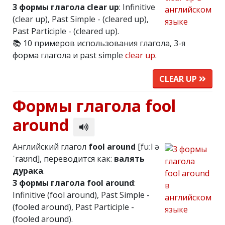
3 формы глагола clear up
: Infinitive
(clear up), Past Simple - (cleared up),
Past Participle - (cleared up).
📚 10 примеров использования глагола, 3-я
форма глагола и past simple
clear up
.
CLEAR UP
Формы глагола fool
around
Английский глагол
fool around
[fuːl ə
ˈraʊnd], переводится как:
валять
дурака
.
3 формы глагола fool around
:
Infinitive (fool around), Past Simple -
(fooled around), Past Participle -
(fooled around).