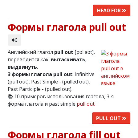
HEAD FOR
Формы глагола pull out
Английский глагол
pull out
[pʊl aʊt],
переводится как:
вытаскивать,
выдвинуть
.
3 формы глагола pull out
: Infinitive
(pull out), Past Simple - (pulled out),
Past Participle - (pulled out).
📚 10 примеров использования глагола, 3-я
форма глагола и past simple
pull out
.
PULL OUT
Формы глагола fill out